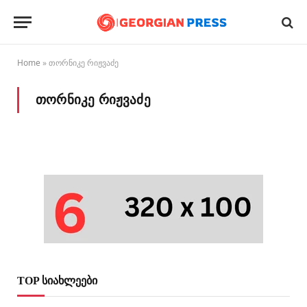
Home
»
თორნიკე რიჟვაძე
ᲗᲝᲠᲜᲘᲙᲔ ᲠᲘᲟᲕᲐᲫᲔ
TOP სიახლეები