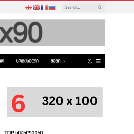
ᲘᲝ
ᲡᲝᲪᲥᲡᲔᲚᲘ
ᲛᲔᲢᲘ
TOP სიახლეები