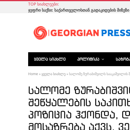
TOP ᲡᲘᲐᲮᲚᲔᲔᲑᲘ:
ᲧᲕᲔᲚᲐ ᲡᲘᲐᲮᲚᲔ
ᲞᲝᲚᲘᲢᲘᲙᲐ
ᲡᲐᲖᲝᲒ
Home
»
ყველა სიახლე
»
სალომე ზურაბიშვილს სააკაშვილის შ
სალომე ზურაბიშვი
შეწყალების საკით
პოზიცია ჰქონდა, 
მოსაზრება აქვს, 