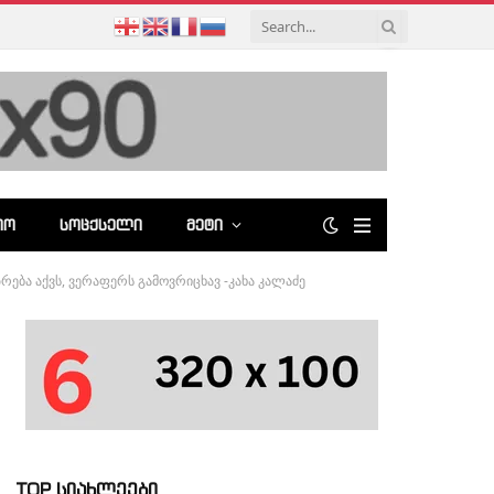
ᲘᲝ
ᲡᲝᲪᲥᲡᲔᲚᲘ
ᲛᲔᲢᲘ
რება აქვს, ვერაფერს გამოვრიცხავ -კახა კალაძე
TOP სიახლეები