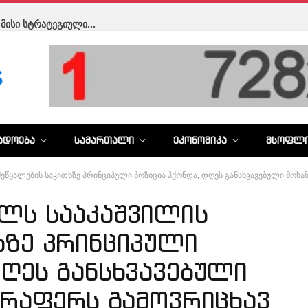
აფეთქება მონაკოში: დაშავებულებს შორის უკრაინელი მილიონერი ვადიმ ერმოლაევი და მისი ოჯახია
ᲐᲓᲝᲔᲑᲐ
ᲡᲐᲛᲐᲠᲗᲐᲚᲘ
ᲔᲙᲝᲜᲝᲛᲘᲙᲐ
ᲛᲡᲝᲤᲚ
ეწყალების საკითხზე პრინციპული პოზიცია ჰქონდა, დღეს განსხვავებული მოსაზ
ლს სააკაშვილის
ხზე პრინციპული
დღეს განსხვავებული
ვერაფერს გამოვრიცხავ