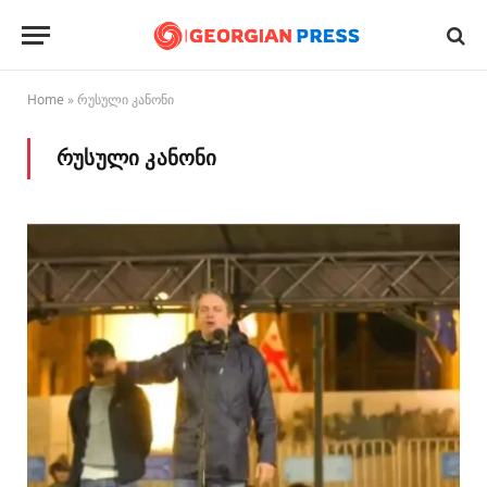
Home
»
რუსული კანონი
ᲠᲣᲡᲣᲚᲘ ᲙᲐᲜᲝᲜᲘ