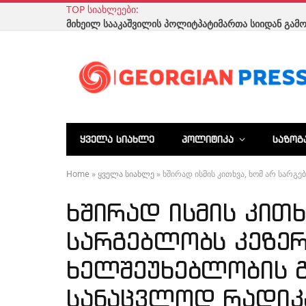
TOP ᲡᲘᲐᲮᲚᲔᲔᲑᲘ:
ᲧᲕᲔᲚᲐ ᲡᲘᲐᲮᲚᲔ
ᲞᲝᲚᲘᲢᲘᲙᲐ
ᲡᲐᲖᲝᲒ
Home
»
ყველა სიახლე
»
ხშირად ისმის კითხვა, ხომ არ სარგებლობს 
ხშირად ისმის კითხ
სარგებლობს კეზე
ხელშეუხებლობის გ
სანაცვლოდ რადიკ