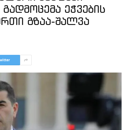
 გადმოცემა ეჭვების
ერთი გზაა-შალვა
witter