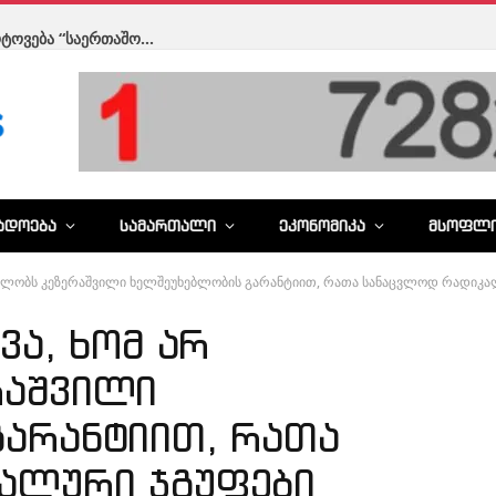
ანომალიური სიცხე ევროპაში: გერმანიის პოლიციამ ქალაქში ხალხის გასაგრილებლად წყლის ჭავლი გამოიყენა
ᲐᲓᲝᲔᲑᲐ
ᲡᲐᲛᲐᲠᲗᲐᲚᲘ
ᲔᲙᲝᲜᲝᲛᲘᲙᲐ
ᲛᲡᲝᲤᲚ
კეზერაშვილი ხელშეუხებლობის გარანტიით, რათა სანაცვლოდ რადიკალური ჯგუფები დააფინანსოს, 
ვა, ხომ არ
რაშვილი
არანტიით, რათა
ალური ჯგუფები