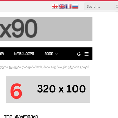
ᲘᲝ
ᲡᲝᲪᲥᲡᲔᲚᲘ
ᲛᲔᲢᲘ
მისი გადმოცემა ეჭვების გაფანტვის ერთადერთი გზაა-შალვა პაპუაშვილი
TOP სიახლეები