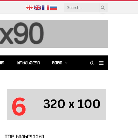
ᲘᲝ
ᲡᲝᲪᲥᲡᲔᲚᲘ
ᲛᲔᲢᲘ
TOP სიახლეები