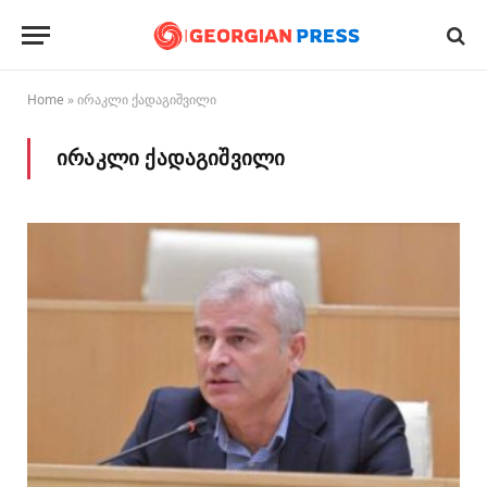
Home
»
ირაკლი ქადაგიშვილი
ᲘᲠᲐᲙᲚᲘ ᲥᲐᲓᲐᲒᲘᲨᲕᲘᲚᲘ